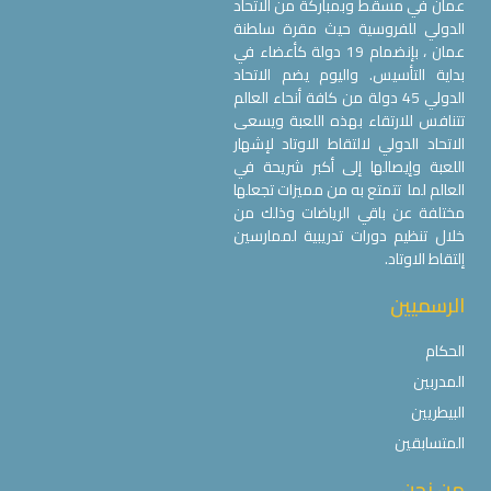
عمان في مسقط وبمباركة من الاتحاد
الدولي للفروسية حيث مقرة سلطنة
عمان ، بإنضمام 19 دولة كأعضاء في
بداية التأسيس. واليوم يضم الاتحاد
الدولي 45 دولة من كافة أنحاء العالم
تتنافس للارتقاء بهذه اللعبة ويسعى
الاتحاد الدولي لالتقاط الاوتاد لإشهار
اللعبة وإيصالها إلى أكبر شريحة في
العالم لما تتمتع به من مميزات تجعلها
مختلفة عن باقي الرياضات وذلك من
خلال تنظيم دورات تدريبية لممارسين
إلتقاط الاوتاد.
الرسميين
الحكام
المدربين
البيطريين
المتسابقين
من نحن