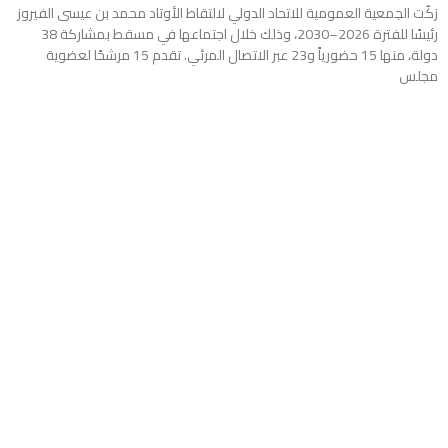
زكّت الجمعية العمومية للاتحاد الدولي لالتقاط الأوتاد محمد بن عيسى الفيروز
رئيسًا للفترة 2026–2030، وذلك خلال اجتماعها في مسقط بمشاركة 38
دولة، منها 15 حضورياً و23 عبر الاتصال المرئي. تقدم 15 مرشحًا لعضوية
مجلس
Read More »