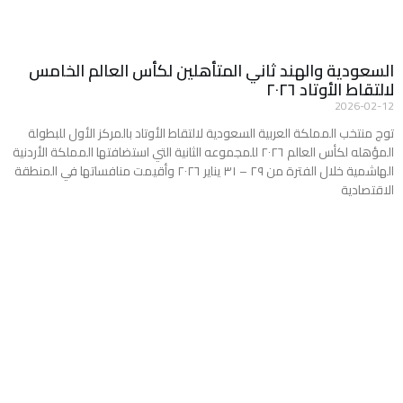
السعودية والهند ثاني المتأهلين لكأس العالم الخامس
لالتقاط الأوتاد ٢٠٢٦
2026-02-12
توج منتخب المملكة العربية السعودية لالتقاط الأوتاد بالمركز الأول للبطولة
المؤهله لكأس العالم ٢٠٢٦ للمجموعه الثانية التي استضافتها المملكة الأردنية
الهاشمية خلال الفترة من ٢٩ – ٣١ يناير ٢٠٢٦ وأقيمت منافساتها في المنطقة
الاقتصادية
Read More »