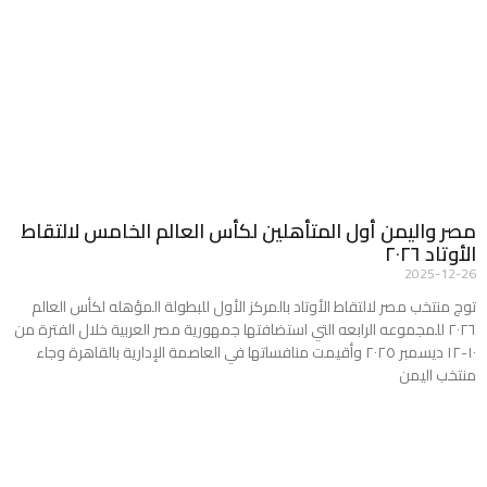
مصر واليمن أول المتأهلين لكأس العالم الخامس لالتقاط
الأوتاد ٢٠٢٦
2025-12-26
توج منتخب مصر لالتقاط الأوتاد بالمركز الأول للبطولة المؤهله لكأس العالم
٢٠٢٦ للمجموعه الرابعه التي استضافتها جمهورية مصر العربية خلال الفترة من
١٠-١٢ ديسمبر ٢٠٢٥ وأقيمت منافساتها في العاصمة الإدارية بالقاهرة وجاء
منتخب اليمن
Read More »