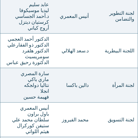
عابد سليم
ليديا موسيكوفا
لجنة التطوير
أنيس المعمري
د.أحمد الجساسي
والتضامن
كرستيان ديتزل
أروج كياني
الدكتور أحمد العجمي
الدكتور ذو الفقارعلي
اللجنة البيطرية
د.سعد الهلالي
الدكتور هلفرد
سومريسيث
الدكتورة رحيق عباس
سارة المصري
ماري باكي
لجنة المرأة
دالين باكسا
نتاليا دولجكه
انجلا
فهيمة حسين
أنيس المعمري
باول براون
لجنة التسويق
محمد الفيروز
سلطان محمد علي
ستيفن كوركرال
هيثم اللواتي