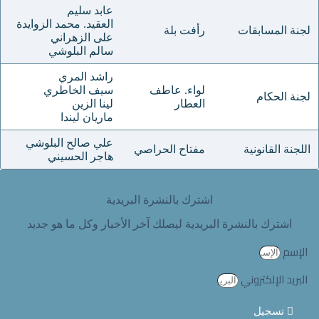
عابد سليم
العقيد. محمد الزوايدة
لجنة المسابقات
رأفت بلة
على الزهراني
سالم البلوشي
راشد المري
لواء. عاطف
سيف الخاطري
لجنة الحكام
العطار
لينا الزين
ماريان ليندا
علي صالح البلوشي
اللجنة القانونية
مفتاح الحراصي
هاجر الحسيني
اشترك بالنشرة البريدية
اشترك بالنشرة البريدية ليصلك آخر الأخبار وكل ما هو جديد
الإسم
البريد الإلكتروني
تسجيل