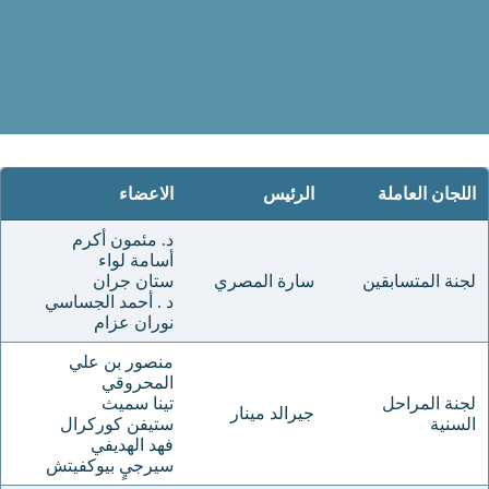
اللجان العاملة
الرئيس
الاعضاء
د. مئمون أكرم
أسامة لواء
لجنة المتسابقين
سارة المصري
ستان جران
د . أحمد الجساسي
نوران عزام
منصور بن علي
المحروقي
لجنة المراحل
تينا سميث
جيرالد مينار
السنية
ستيفن كوركرال
فهد الهديفي
سيرجيٍ بيوكفيتش