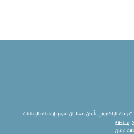
*بريدك الإلكتروني بأمان معنا, لن نقوم بإزعاجك بالإعلانات.
تم إشهار الاتحاد الدولي لالتقاط الاوتاد في27 أكتوبر من عام 2013 بسلطنة
طنة عمان