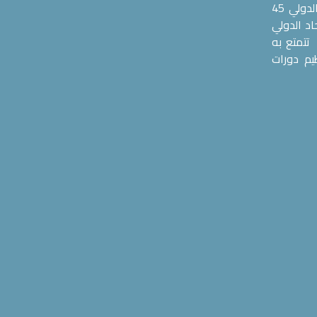
، بإنضمام 19 دولة كأعضاء في بداية التأسيس. واليوم يضم الاتحاد الدولي 45
اد الدولي
 تتمتع به
يم دورات