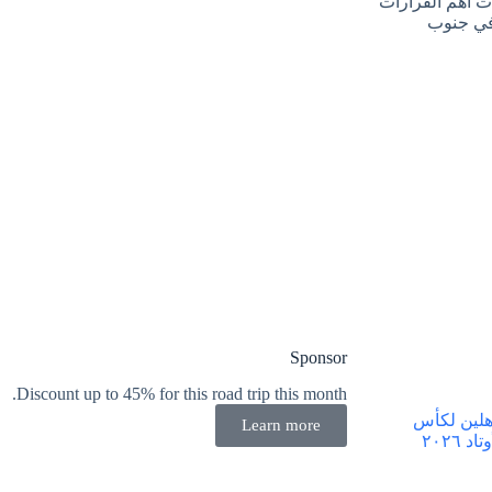
السنويه بمسقط الثلاثاء ٩ مارس ٢٠٢١ ، وجاءت اهم القرارات
 في جنوب
Sponsor
Discount up to 45% for this road trip this month.
أهلين لكأس
Learn more
٢٠٢٦