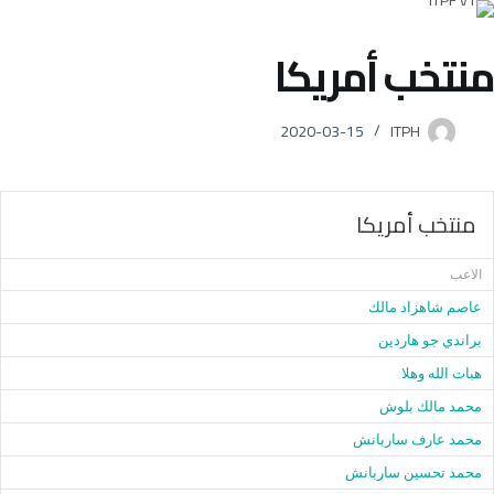
لتجاوز
لى
منتخب أمريكا
لمحتوى
2020-03-15
ITPH
منتخب أمريكا
الاعب
عاصم شاهزاد مالك
براندي جو هاردين
هبات الله وهلا
محمد مالك بلوش
محمد عارف ساربانش
محمد تحسين ساربانش