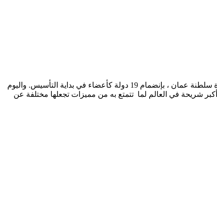
تم إشهار الاتحاد الدولي لالتقاط الاوتاد في27 أكتوبر من عام 2013 بسلطنة عمان في مسقط وبمباركة من الاتحاد الدولي للفروسية حيث مقرة سلطنة عمان ، بإنضمام 19 دولة كأعضاء في بداية التأسيس. واليوم
يصالها إلى أكبر شريحة في العالم لما تتمتع به من مميزات تجعلها مختلفة عن