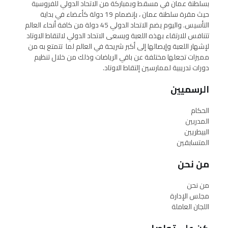
بسلطنة عمان في مسقط وبمباركة من الاتحاد الدولي للفروسية
حيث مقرة سلطنة عمان ، بإنضمام 19 دولة كأعضاء في بداية
التأسيس. واليوم يضم الاتحاد الدولي 45 دولة من كافة أنحاء العالم
تتنافس للارتقاء بهذه اللعبة ويسعى الاتحاد الدولي لالتقاط الاوتاد
لإشهار اللعبة وإيصالها إلى أكبر شريحة في العالم لما تتمتع به من
مميزات تجعلها مختلفة عن باقي الرياضات وذلك من خلال تنظيم
دورات تدريبية لممارسين إلتقاط الاوتاد.
الرسميين
الحكام
المدربين
البيطريين
المتسابقين
من نحن
من نحن
مجلس الإدارة
اللجان العاملة