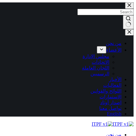
التجاوز
إلى
المحتوى
لا
توجد
نتائج
من نحن
الأعضاء
مجلس الإدارة
الاتحادات
اللجان العاملة
الرسميين
الأخبار
الفعاليات
اللوائح والقوانين
الإستمارات
إصدار أوتاد
تواصل معنا
English
من نحن