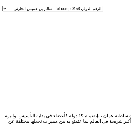
تم إشهار الاتحاد الدولي لالتقاط الاوتاد في27 أكتوبر من عام 2013 بسلطنة عمان في مسقط وبمباركة من الاتحاد الدولي للفروسية حيث مقرة سلطنة عمان ، بإنضمام 19 دولة كأعضاء في بداية التأسيس. واليوم
يصالها إلى أكبر شريحة في العالم لما تتمتع به من مميزات تجعلها مختلفة عن