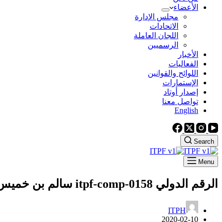
الأعضاء
مجلس الإدارة
الاتحادات
اللجان العاملة
الرسميين
الأخبار
الفعاليات
اللوائح والقوانين
الإستمارات
إصدار أوتاد
تواصل معنا
English
Search
Menu
الرقم الدولي itpf-comp-0158
سالم بن خميس 
ITPH
2020-02-10