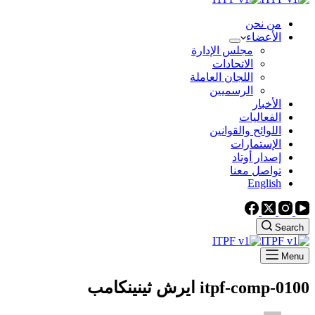
من نحن
الأعضاء
مجلس الإدارة
الاتحادات
اللجان العاملة
الرسميين
الأخبار
الفعاليات
اللوائح والقوانين
الإستمارات
إصدار أوتاد
تواصل معنا
English
Search
Menu
itpf-comp-0100
ايرش ثينينكامب