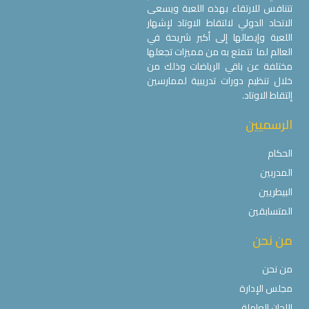
تتنافس للارتقاء بهذه اللعبة ويسعى
الاتحاد الدولي لالتقاط الاوتاد لإشهار
اللعبة وإيصالها إلى أكبر شريحة في
العالم لما تتمتع به من مميزات تجعلها
مختلفة عن باقي الرياضات وذلك من
خلال تنظيم دورات تدريبية لممارسين
إلتقاط الاوتاد.
الرسميين
الحكام
المدربين
البيطريين
المتسابقين
من نحن
من نحن
مجلس الإدارة
اللجان العاملة