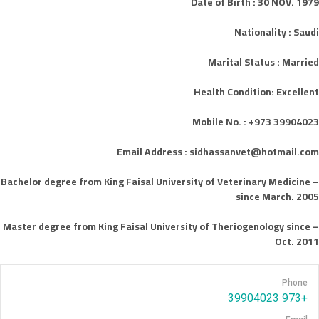
Date of Birth : 30 NOV. 1979
Nationality : Saudi
Marital Status : Married
Health Condition: Excellent
Mobile No. : +973 39904023
Email Address : sidhassanvet@hotmail.com
– Bachelor degree from King Faisal University of Veterinary Medicine
since March. 2005
– Master degree from King Faisal University of Theriogenology since
Oct. 2011
Phone
+973 39904023