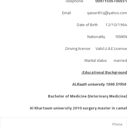
Telephone
0097150
5700551
Email qaiser81q@yahoo.com
Date of Birth 12/10/1964
Nationality YEMEN
Driving license Valid U.A.E License.
Marital status married
Educational Background:
ALBaath university 1996 SYRIA
Bachelor of Medicine (Veterinary Medicine)
Al Khartoum university 2010 surgery master in camel
Phone