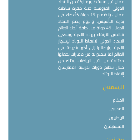
عمان في مسقط وبمباركة من الاتحاد
الدولي للفروسية حيث مقرة سلطنة
عمان ، بإنضمام 19 دولة كأعضاء في
بداية التأسيس. واليوم يضم الاتحاد
الدولي 45 دولة من كافة أنحاء العالم
تتنافس للارتقاء بهذه اللعبة ويسعى
الاتحاد الدولي لالتقاط الاوتاد لإشهار
اللعبة وإيصالها إلى أكبر شريحة في
العالم لما تتمتع به من مميزات تجعلها
مختلفة عن باقي الرياضات وذلك من
خلال تنظيم دورات تدريبية لممارسين
إلتقاط الاوتاد.
الرسميين
الحكام
المدربين
البيطريين
المتسابقين
من نحن