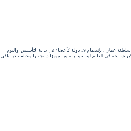
تم إشهار الاتحاد الدولي لالتقاط الاوتاد في27 أكتوبر من عام 2013 بسلطنة عمان في مسقط وبمباركة من الاتحاد الدولي للفروسية حيث مقرة سلطنة عمان ، بإنضمام 19 دولة كأعضاء في بداية التأسيس. واليوم
يصالها إلى أكبر شريحة في العالم لما تتمتع به من مميزات تجعلها مختلفة عن باقي